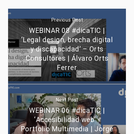
Previous Post
WEBINAR 08 #dicaTIC |
‘Legal design, brecha digital
y discapacidad’ – Orts
Consultores | Álvaro Orts
Ferrer
Next Post
WEBINAR 06 #dicaTIC |
‘Accesibilidad web' -
Portfolio Multimedia | Jorge