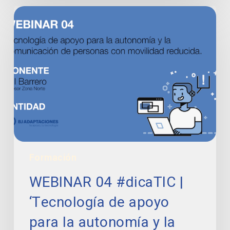
WEBINAR
04
#dicaTIC
|
‘Tecnología
de
apoyo
para
la
autonomía
y
la
Formación
comunicación
de
WEBINAR 04 #dicaTIC |
personas
con
‘Tecnología de apoyo
movilidad
para la autonomía y la
reducida’