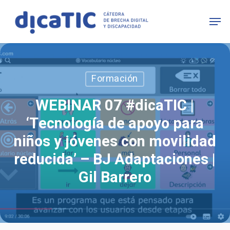
Skip
Men
to
main
content
Formación
WEBINAR 07 #dicaTIC |
‘Tecnología de apoyo para
niños y jóvenes con movilidad
reducida’ – BJ Adaptaciones |
Gil Barrero