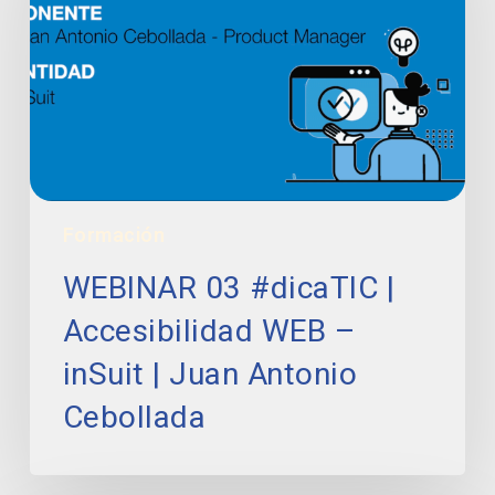
Accesibilidad
WEB
–
inSuit
|
Juan
Antonio
Cebollada
Formación
WEBINAR 03 #dicaTIC |
Accesibilidad WEB –
inSuit | Juan Antonio
Cebollada