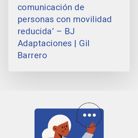
–
comunicación de
BJ
Adaptaciones
personas con movilidad
|
reducida’ – BJ
Gil
Barrero
Adaptaciones | Gil
Barrero