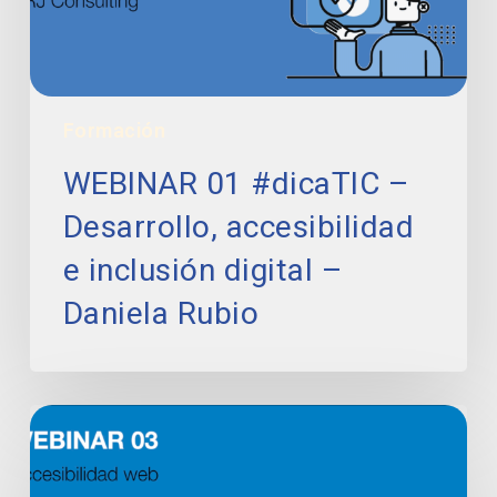
inclusión
digital
–
Daniela
Rubio
Formación
WEBINAR 01 #dicaTIC​ –
Desarrollo, accesibilidad
e inclusión digital –
Daniela Rubio
WEBINAR
03
#dicaTIC
|