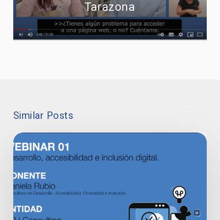
Tarazona
Similar Posts
WEBINAR
01
#dicaTIC​
–
Desarrollo,
accesibilidad
e