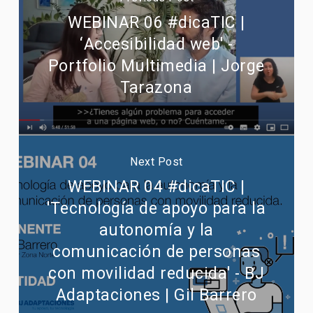
WEBINAR 06 #dicaTIC |
‘Accesibilidad web' -
Portfolio Multimedia | Jorge
Tarazona
Next Post
WEBINAR 04 #dicaTIC |
'Tecnología de apoyo para la
autonomía y la
comunicación de personas
con movilidad reducida' - BJ
Adaptaciones | Gil Barrero