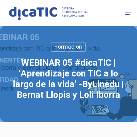
Skip
Men
to
main
content
Formación
WEBINAR 05 #dicaTIC |
‘Aprendizaje con TIC a lo
largo de la vida’ -ByLinedu |
Bernat Llopis y Loli Iborra