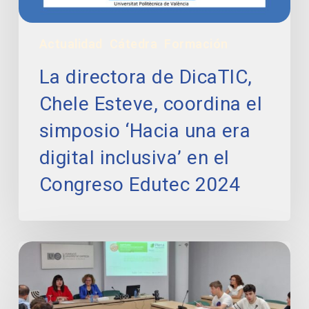
una
era
Actualidad
Cátedra
Formación
digital
inclusiva’
La directora de DicaTIC,
en
el
Chele Esteve, coordina el
Congreso
simposio ‘Hacia una era
Edutec
2024
digital inclusiva’ en el
Congreso Edutec 2024
La
directora
de
DicaTIC