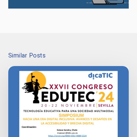
Similar Posts
La
directora
de
DicaTIC,
Chele
Esteve,
coordina
el
simposio
‘Hacia