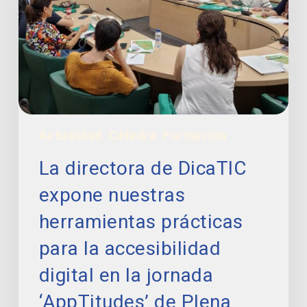
expone
nuestras
herramientas
prácticas
para
la
accesibilidad
digital
Actualidad
Cátedra
Formación
en
la
La directora de DicaTIC
jornada
‘AppTitudes’
expone nuestras
de
herramientas prácticas
Plena
Inclusión
para la accesibilidad
CV
digital en la jornada
‘AppTitudes’ de Plena