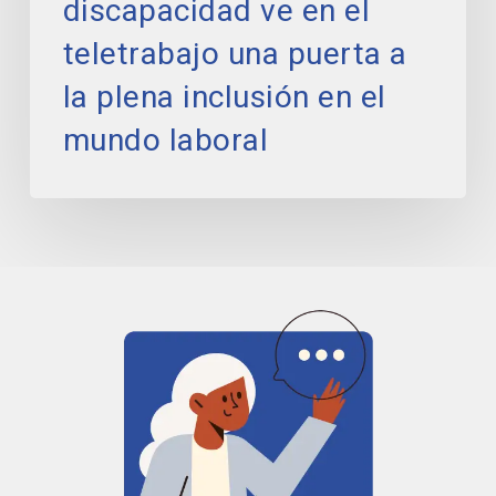
discapacidad ve en el
plena
inclusión
teletrabajo una puerta a
en
el
la plena inclusión en el
mundo
mundo laboral
laboral