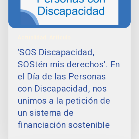
Día
de
las
Personas
con
Actualidad
Artículo
Discapacidad,
nos
‘SOS Discapacidad,
unimos
a
SOStén mis derechos’. En
la
el Día de las Personas
petición
de
con Discapacidad, nos
un
sistema
unimos a la petición de
de
un sistema de
financiación
sostenible
financiación sostenible