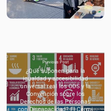
Previous Post
¿Qué suponen para la
igualdad y accesibilidad
universal real los ODS y la
Convención sobre los
Derechos de las Personas
con Discapacidad? El Cermi