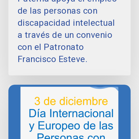
con
de las personas con
el
discapacidad intelectual
Patronato
Francisco
a través de un convenio
Esteve.
con el Patronato
Francisco Esteve.
‘SOS
Discapacidad,
SOStén
mis
derechos’.
En
el