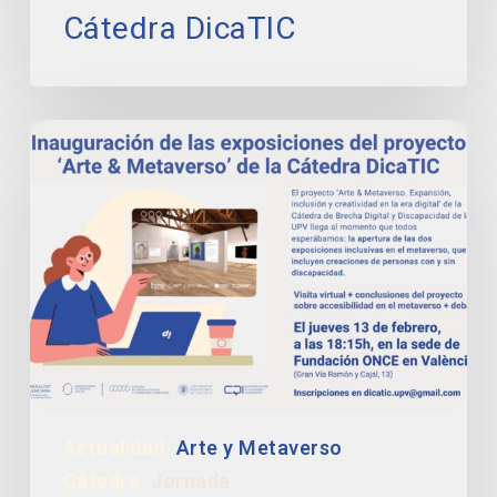
Cátedra DicaTIC
13/02.
Inauguramos
las
exposiciones
inclusivas
del
proyecto
‘Arte
&
Metaverso’
y
presentamos
Actualidad
Arte y Metaverso
la
investigación
Cátedra
Jornada