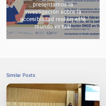
presentamos la
investigación sobre la
accesibilidad real en este
mundo virtual
Similar Posts
Más
de
120
artistas