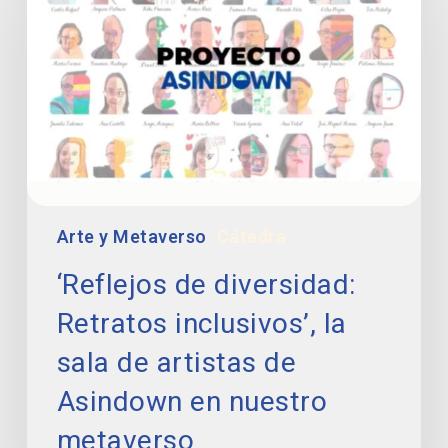
Retratos
inclusivos’,
la
sala
de
artistas
de
Asindown
en
Arte y Metaverso
Cátedra
nuestro
metaverso
‘Reflejos de diversidad:
Retratos inclusivos’, la
sala de artistas de
Asindown en nuestro
metaverso