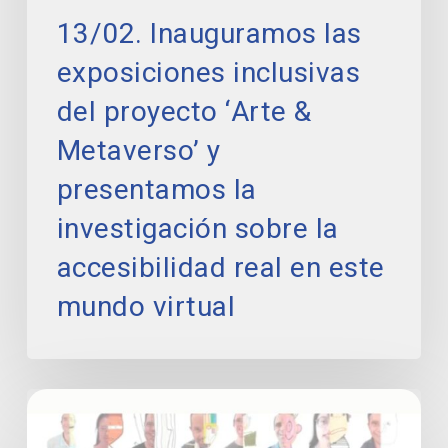
sobre
13/02. Inauguramos las
la
accesibilidad
exposiciones inclusivas
real
en
del proyecto ‘Arte &
este
Metaverso’ y
mundo
virtual
presentamos la
investigación sobre la
accesibilidad real en este
mundo virtual
‘Reflejos
de
diversidad: