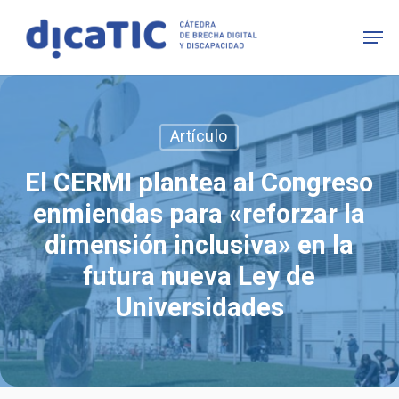
Skip
Men
to
main
content
Artículo
El CERMI plantea al Congreso
enmiendas para «reforzar la
dimensión inclusiva» en la
futura nueva Ley de
Universidades