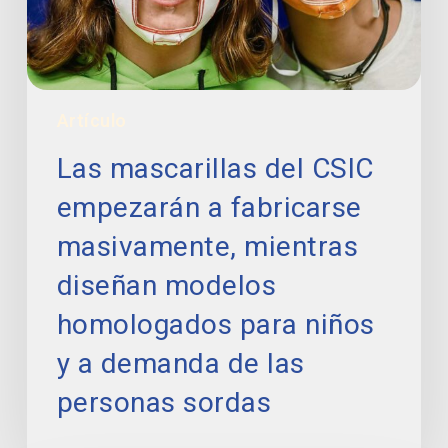
masivamente,
mientras
diseñan
modelos
homologados
Artículo
para
niños
Las mascarillas del CSIC
y
a
empezarán a fabricarse
demanda
masivamente, mientras
de
las
diseñan modelos
personas
sordas
homologados para niños
y a demanda de las
personas sordas