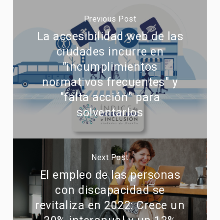
Previous Post
La accesibilidad web de las
ciudades incurre en
"incumplimientos
normativos frecuentes" y
"falta acción" para
solventarlos
Next Post
El empleo de las personas
con discapacidad se
revitaliza en 2022: Crece un