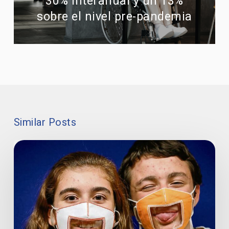
30% interanual y un 13%
sobre el nivel pre-pandemia
Similar Posts
Las
mascarillas
del
CSIC
empezarán
a
fabricarse