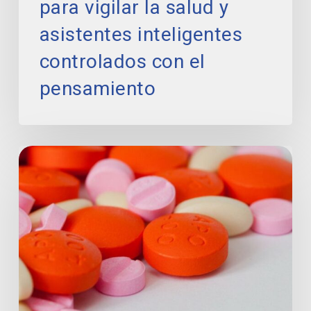
para vigilar la salud y
asistentes inteligentes
controlados con el
pensamiento
El
Gobierno
eliminará
el
copago
farmacéutico
a
menores
con
discapacidad