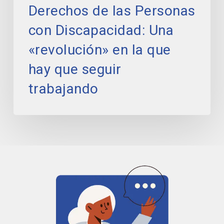
Derechos de las Personas
la
que
con Discapacidad: Una
hay
que
«revolución» en la que
seguir
hay que seguir
trabajando
trabajando