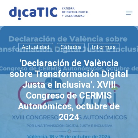
Skip
Men
to
main
content
Actualidad
Cátedra
Informes
‘Declaración de València
sobre Transformación Digital
Justa e Inclusiva’. XVIII
Congreso de CERMIS
Autonómicos, octubre de
2024