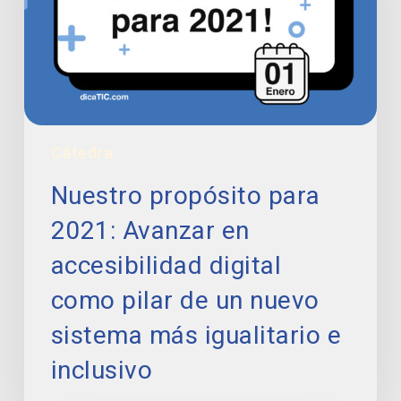
en
accesibilidad
digital
como
pilar
de
un
Cátedra
nuevo
sistema
Nuestro propósito para
más
igualitario
2021: Avanzar en
e
accesibilidad digital
inclusivo
como pilar de un nuevo
sistema más igualitario e
inclusivo