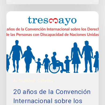
20
años
de
la
Convención
Internacional
sobre
los
Derechos
de
las
Personas
Actualidad
Cátedra
con
Discapacidad:
20 años de la Convención
Una
«revolución»
Internacional sobre los
en