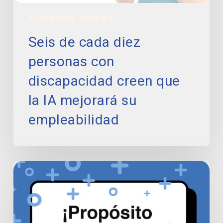
mejorará
Actualidad
Cátedra
su
empleabilidad
Seis de cada diez
personas con
discapacidad creen que
la IA mejorará su
empleabilidad
Nuestro
propósito
para
2021:
Avanzar